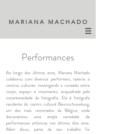
M A R I A N A M A C H A D O
Performances
Ao longo dos últimos anos, Mariana Machado
colaborou com diversos performers, teatros e
centros culturais investigando a conexão entre
corpo, espaço e movimento, enquadrada pela
instantaneidade da fotografia. Ela é fotógrafa
residente do centro cultural Beursschouwburg,
um dos mais renomados da Bélgica, onde
documentou uma ampla variedade de
performances artísticas nos últimos dois anos.
Além disso, parte de seu trabalho foi