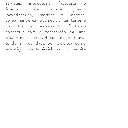
ativistas, intelectuais, fazedores e
fazedoras de cultura, jovens
inovadores/as, mestres e mestras,
aproximando campos sociais, territórios e
correntes de pensamento. Pretende
contribuir com a construção de uma
cidade mais acessível, solidária e afetiva,
tendo a mobilidade por bicicleta como
estratégia potente. A ciclo-cultura permite
a ressignificação do espaço, de tal forma
que o debate pode acontecer em qualquer
lugar. Este projeto foi criado por João
Pontes, sociólogo e gestor cultural, com o
apoio e colaboração de CineFronteira.
Numa primeira edição, o projeto contou
com a participação especial de Nego
Bispo, ciclista, escritor, lavrador, poeta e
intelectual quilombola, residente do
quilombo Saco Curtume em São João do
Piauí (PI). Após pedalar por alguns lugares
de Belo Horizonte, os participantes foram