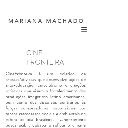
M A R I A N A M A C H A D O
CINE
FRONTEIRA
CineFronteira é um coletivo de
artistas/ativistas que desenvolve ações de
arte-educação, cineclubismo e criações
artísticas que visam o fortalecimento das
produções imagéticas latino-americanas,
bem como dos discursos contrários às
forças conservadoras responsáveis por
tantos retrocessos sociais e ambientais na
esfera política brasileira. CineFronteira
busca exibir, debater e refletir o cinema